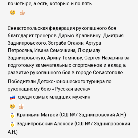
по четыре, а есть, которые и по пять
Севастопольская федерация рукопашного боя
благодарит тренеров
Дарью Крапивину
,
Дмитрия
Заднипровского
,
Зограба Оганян
,
Артура
Петросяна
,
Ивана Семочкина
,
Людмилу
Заднипровскую
,
Арину Темнову
,
Сергея Назарина
за
подготовку замечательных спортсменов и вклад в
развитие рукопашного боя в городе Севастополе.
Победители Детско-юношеского турнира по
рукопашному бою «Русская весна»
среди самых младших мужчин
Крапивин Матвей (СШ №7 Заднипровский А.Н.)
Заднипровский Алексей (СШ №7 Заднипровский
А.Н.)