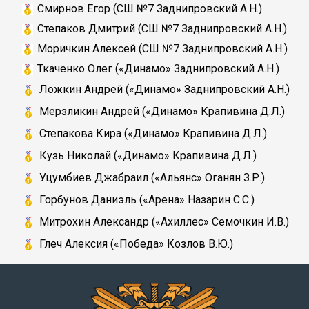
Смирнов Егор (СШ №7 Заднипровский А.Н.)
Степаков Дмитрий (СШ №7 Заднипровский А.Н.)
Моричкин Алексей (СШ №7 Заднипровский А.Н.)
Ткаченко Олег («Динамо» Заднипровский А.Н.)
Ложкин Андрей (
«Динамо»
Заднипровский А.Н.)
Мерзликин Андрей (
«Динамо»
Крапивина Д.Л.
)
Степакова Кира (
«Динамо»
Крапивина Д.Л.
)
Кузь Николай (
«Динамо»
Крапивина Д.Л.
)
Уцумбиев Джабраил (
«Альянс»
Оганян З.Р.
)
Горбунов Даниэль (
«Арена»
Назарин С.С.
)
Митрохин Александр («Ахиллес»
Семочкин И.В.
)
Глеч Алексия (
«Победа»
Козлов В.Ю.
)