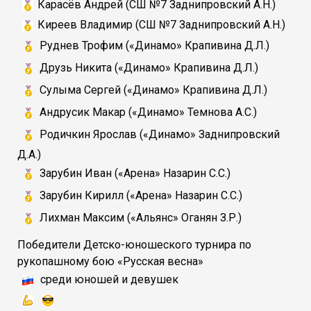
Карасёв Андрей (СШ №7 Заднипровский А.Н.)
Киреев Владимир (СШ №7 Заднипровский А.Н.)
Руднев Трофим (
«Динамо»
Крапивина Д.Л.
)
Друзь Никита (
«Динамо»
Крапивина Д.Л.
)
Сулыма Сергей (
«Динамо»
Крапивина Д.Л.
)
Андрусик Макар (
«Динамо»
Темнова А.С.
)
Родичкин Ярослав (
«Динамо»
Заднипровский
Д.А.
)
Зарубин Иван (
«Арена»
Назарин С.С.
)
Зарубин Кирилл (
«Арена»
Назарин С.С.
)
Лихман Максим (
«Альянс»
Оганян З.Р.
)
Победители Детско-юношеского турнира по
рукопашному бою «Русская весна»
среди юношей и девушек